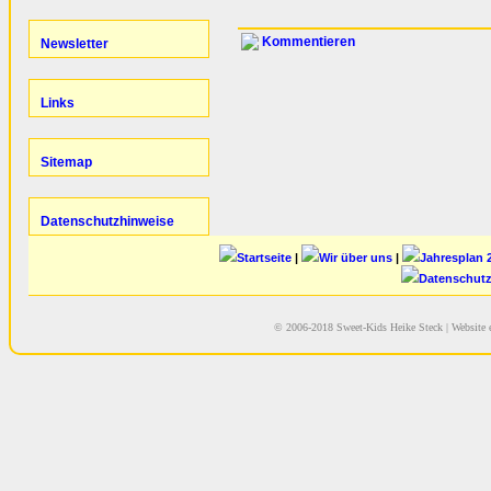
Kommentieren
Startseite
|
Wir über uns
|
Jahresplan 
Datenschutz
© 2006-2018 Sweet-Kids Heike Steck
| Website 